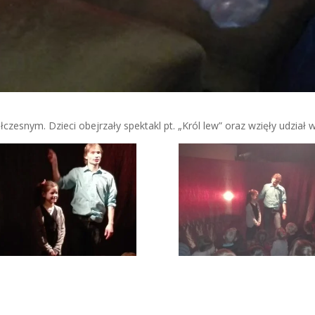
zesnym. Dzieci obejrzały spektakl pt. „Król lew” oraz wzięły udział w