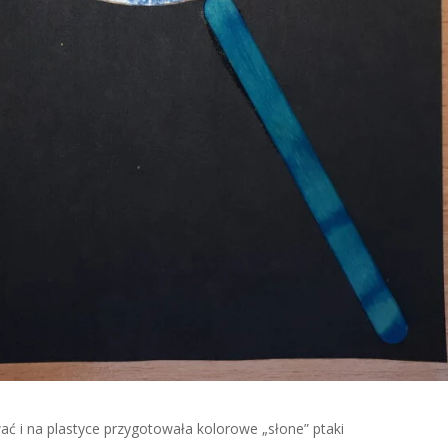
ać i na plastyce przygotowała kolorowe „słone” ptaki