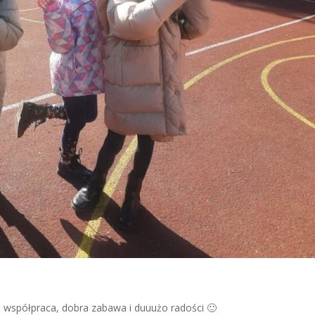
ł, współpraca, dobra zabawa i duuużo radości 🙂