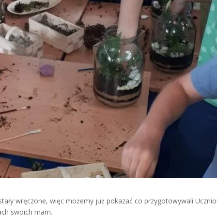
zostały wręczone, więc możemy już pokazać co przygotowywali Uczni
zach swoich mam.