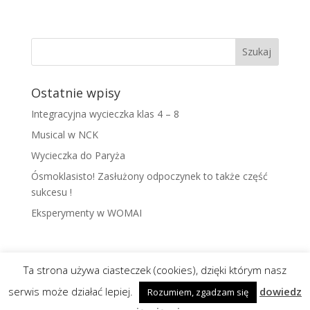
Ostatnie wpisy
Integracyjna wycieczka klas 4 – 8
Musical w NCK
Wycieczka do Paryża
Ósmoklasisto! Zasłużony odpoczynek to także część
sukcesu !
Eksperymenty w WOMAI
Ta strona używa ciasteczek (cookies), dzięki którym nasz
serwis może działać lepiej.
dowiedz
Rozumiem, zgadzam się
Realizacja i wsparcie:
abami